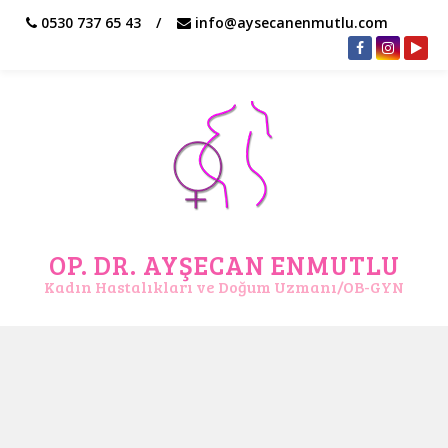
0530 737 65 43
info@aysecanenmutlu.com
OP. DR. AYŞECAN ENMUTLU
Kadın Hastalıkları ve Doğum Uzmanı/OB-GYN