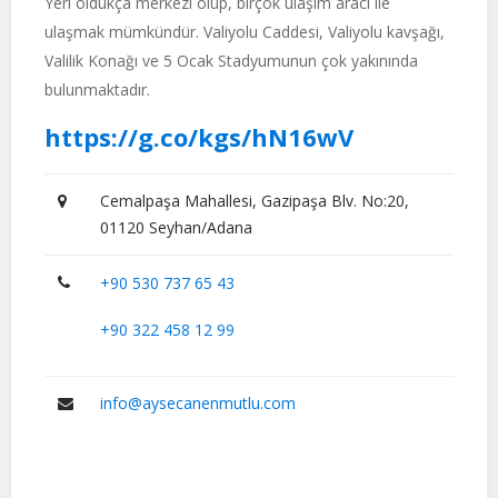
Yeri oldukça merkezi olup, birçok ulaşım aracı ile
ulaşmak mümkündür. Valiyolu Caddesi, Valiyolu kavşağı,
Valilik Konağı ve 5 Ocak Stadyumunun çok yakınında
bulunmaktadır.
https://g.co/kgs/hN16wV
Cemalpaşa Mahallesi, Gazipaşa Blv. No:20,
01120 Seyhan/Adana
+90 530 737 65 43
+90 322 458 12 99
info@aysecanenmutlu.com