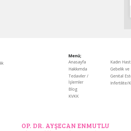
Menü;
Anasayfa
Kadın Hasta
ık
Hakkımda
Gebelik v
Tedaviler /
Genital Est
İşlemler
Infertilite/Kı
Blog
KVKK
OP. DR. AYŞECAN ENMUTLU