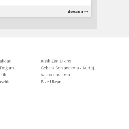
devamı
liklari
Kızlık Zarı Dikimi
e Doğum
Gebelik Sonlandırma / Kürtaj
etik
Vajina daraltma
sırlık
Bize Ulaşın