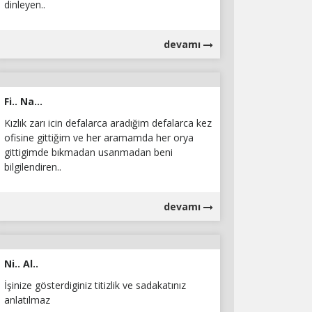
dinleyen..
devamı
Fi.. Na...
Kızlık zarı icin defalarca aradığim defalarca kez
ofisine gittiğim ve her aramamda her orya
gittigimde bıkmadan usanmadan beni
bilgilendiren..
devamı
Ni.. Al..
İşinize gösterdiginiz titizlik ve sadakatınız
anlatılmaz