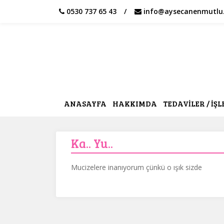
0530 737 65 43
info@aysecanenmutlu
16/06/2019
ANASAYFA
HAKKIMDA
TEDAVİLER / İŞ
Ka.. Yu..
Mucizelere inanıyorum çünkü o ışık sizde