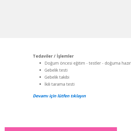
Tedaviler / İşlemler
Doğum öncesi eğitim - testler - doğuma hazırl
Gebelik testi
Gebelik takibi
İkili tarama testi
Devamı için lütfen tıklayın