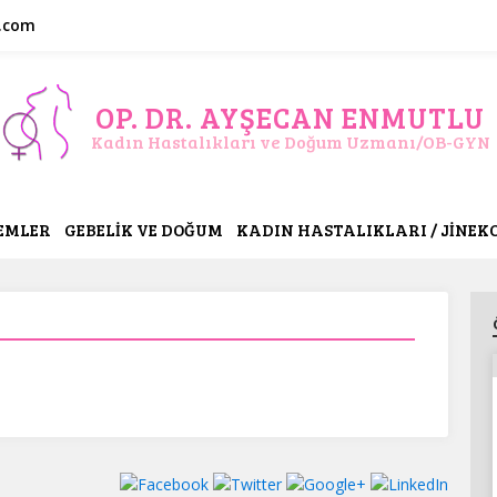
.com
OP. DR. AYŞECAN ENMUTLU
Kadın Hastalıkları ve Doğum Uzmanı/OB-GYN
630
LEMLER
GEBELİK VE DOĞUM
KADIN HASTALIKLARI / JİNEK