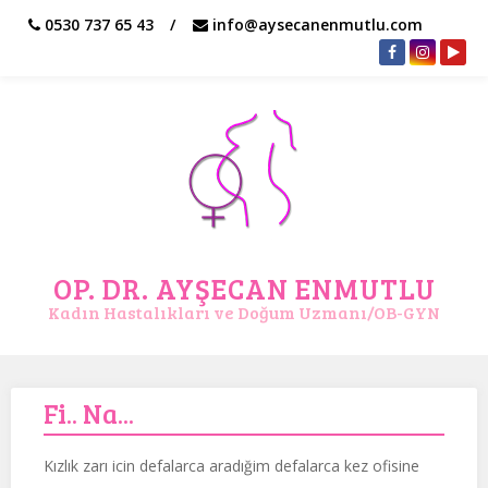
0530 737 65 43
info@aysecanenmutlu.com
OP. DR. AYŞECAN ENMUTLU
Kadın Hastalıkları ve Doğum Uzmanı/OB-GYN
24/01/2020
1192
Fi.. Na...
Kızlık zarı icin defalarca aradığim defalarca kez ofisine