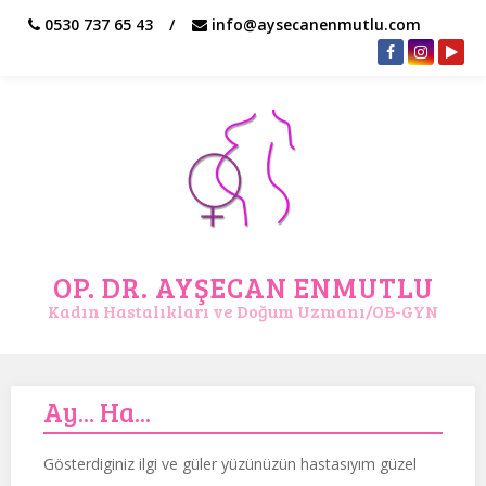
0530 737 65 43
info@aysecanenmutlu.com
OP. DR. AYŞECAN ENMUTLU
Kadın Hastalıkları ve Doğum Uzmanı/OB-GYN
13/08/2019
565
Ay... Ha...
Gösterdiginiz ilgi ve güler yüzünüzün hastasıyım güzel