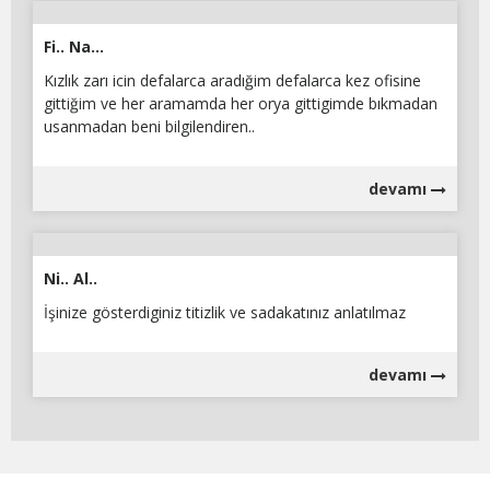
Fi.. Na...
Kızlık zarı icin defalarca aradığim defalarca kez ofisine
gittiğim ve her aramamda her orya gittigimde bıkmadan
usanmadan beni bilgilendiren..
devamı
Ni.. Al..
İşinize gösterdiginiz titizlik ve sadakatınız anlatılmaz
devamı